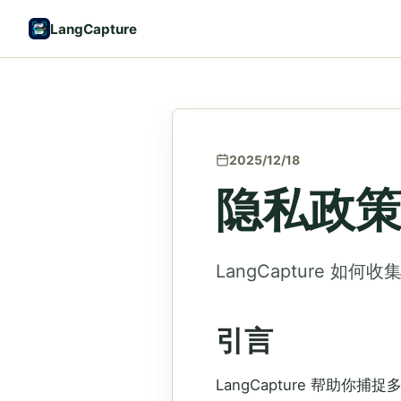
LangCapture
2025/12/18
隐私政
LangCapture 如
引言
LangCapture 帮