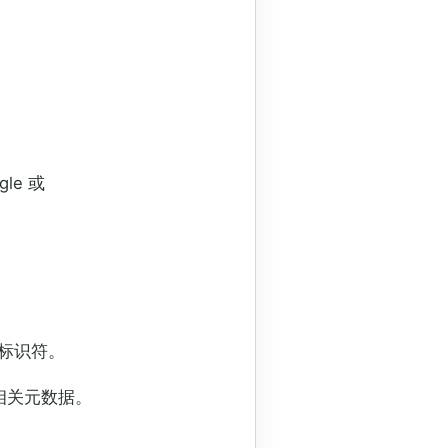
e 或
因标识符。
相关元数据。