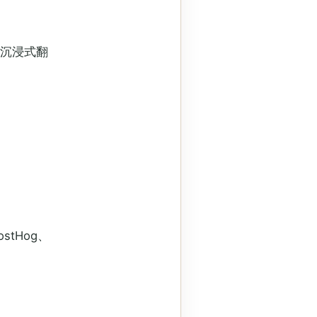
译与沉浸式翻
stHog、