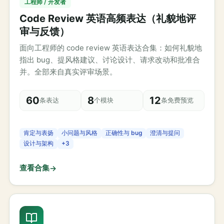
工程师 / 开发者
Code Review 英语高频表达（礼貌地评
审与反馈）
面向工程师的 code review 英语表达合集：如何礼貌地
指出 bug、提风格建议、讨论设计、请求改动和批准合
并。全部来自真实评审场景。
60
8
12
条表达
个模块
条免费预览
肯定与表扬
小问题与风格
正确性与 bug
澄清与提问
设计与架构
+
3
查看合集
→