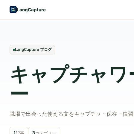
LangCapture
LangCapture ブログ
キャプチャワ
ー
職場で出会った使える文をキャプチャ・保存・復習
1
3
記事
カテゴリー