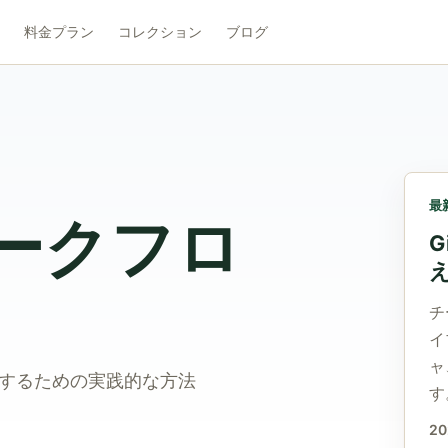
料金プラン
コレクション
ブログ
最
ークフロ
G
チ
イ
ャ
するための実践的な方法
す
2