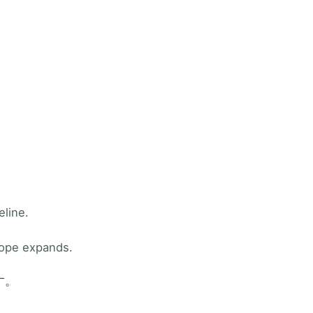
eline.
cope expands.
す。