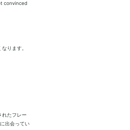
onvinced
くなります。
されたフレー
ですでに出会ってい