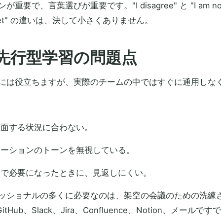
、言葉選びが重要です。"I disagree" と "I am not c
radeoff yet" の違いは、決して小さくありません。
先行型学習の問題点
には役立ちますが、実際のチームの中ではすぐに通用しな
直面する状況に合わない。
ケーションのトーンを無視している。
中で必要になったときに、見返しにくい。
ッショナルの多くに必要なのは、架空の会議のための洗練
Hub、Slack、Jira、Confluence、Notion、メール