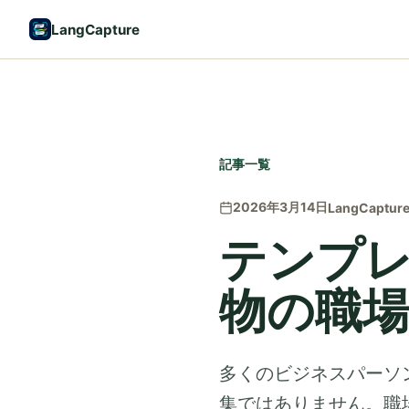
LangCapture
記事一覧
2026年3月14日
LangCaptur
テンプ
物の職
多くのビジネスパーソ
集ではありません。職