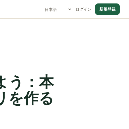
ログイン
新規登録
よう：本
リを作る