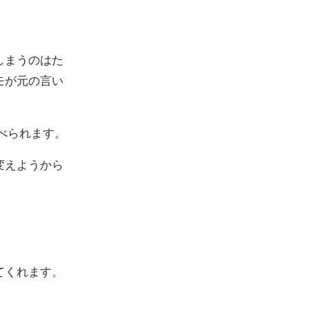
しまうのはた
モが元の言い
比べられます。
変えようから
てくれます。