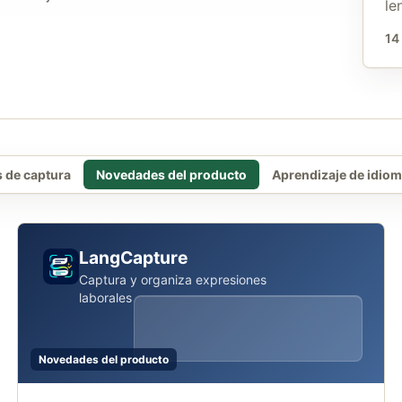
le
14
s de captura
Novedades del producto
Aprendizaje de idioma
LangCapture
Captura y organiza expresiones
laborales
Novedades del producto