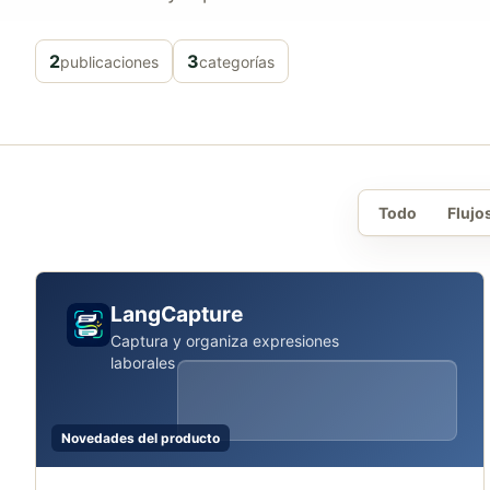
2
3
publicaciones
categorías
Todo
Flujo
LangCapture
Captura y organiza expresiones
laborales
Novedades del producto