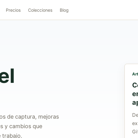
Precios
Colecciones
Blog
el
Ar
C
e
a
De
os de captura, mejoras
ex
es y cambios que
Gi
 trabajo.