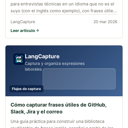
para entrevistas técnicas en un idioma que no es el
suyo (con el inglés como ejemplo), con frases útiles
para algoritmos, diseño de sistemas y preguntas de
LangCapture
20 mar 2026
comportamiento. Funciona para cualquier par de
Leer artículo
idiomas.
LangCapture
Captura y organiza expresiones
laborales
Flujos de captura
Cómo capturar frases útiles de GitHub,
Slack, Jira y el correo
Una guía práctica para construir una biblioteca