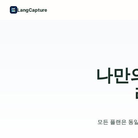
LangCapture
나만의
모든 플랜은 동일