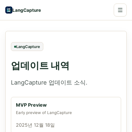
LangCapture
LangCapture
업데이트 내역
LangCapture 업데이트 소식.
MVP Preview
Early preview of LangCapture
2025년 12월 18일