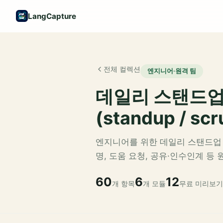
LangCapture
전체 컬렉션
엔지니어·원격 팀
데일리 스탠드업
(standup / sc
엔지니어를 위한 데일리 스탠드업 영
명, 도움 요청, 공유·인수인계 등
60
6
12
개 항목
개 모듈
무료 미리보기