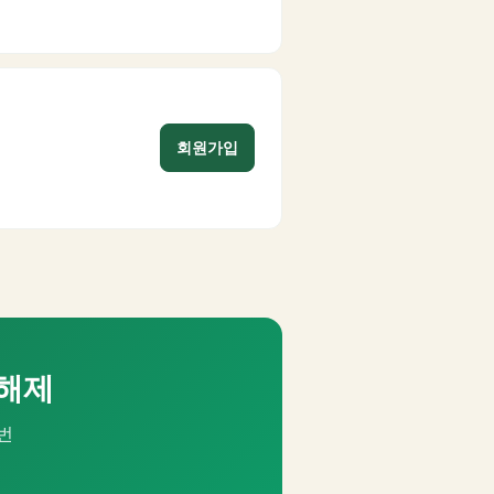
회원가입
 해제
번